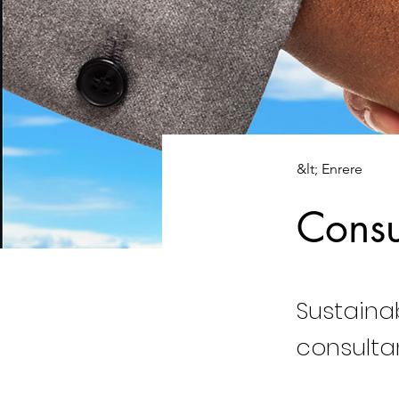
&lt; Enrere
Consu
Sustaina
consulta