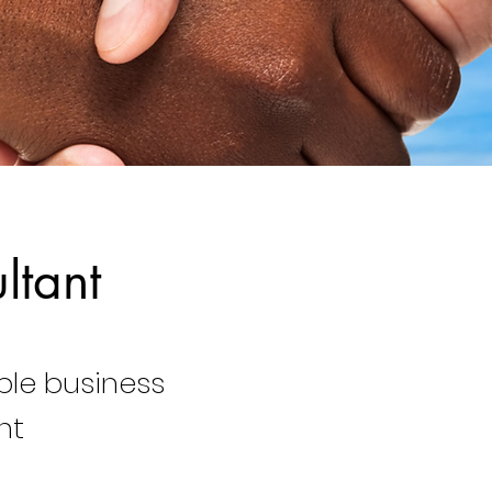
ltant
ble business
nt