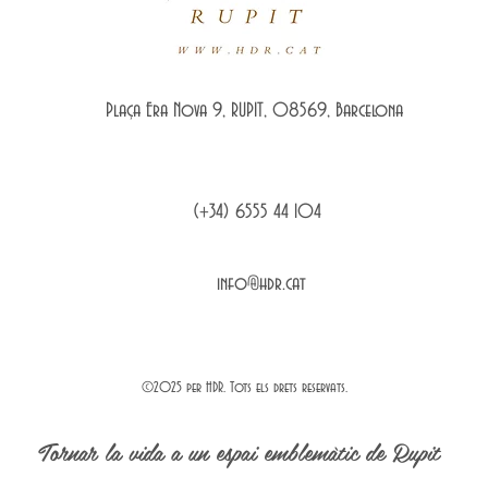
Plaça Era Nova 9, RUPIT, 08569, Barcelona
(+34) 6555 44 104
info@hdr.cat
©2025 per HDR. Tots els drets reservats.
Tornar la vida a un espai emblemàtic de Rupit